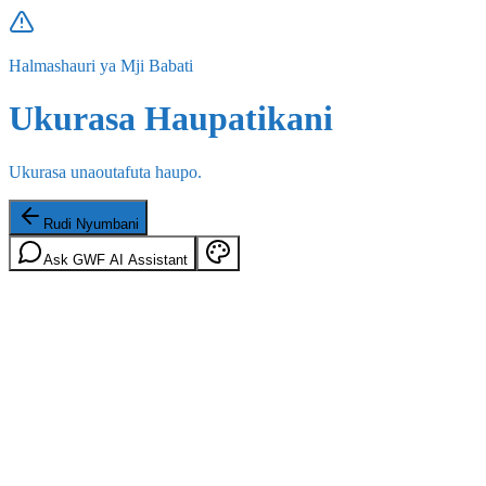
Halmashauri ya Mji Babati
Ukurasa Haupatikani
Ukurasa unaoutafuta haupo.
Rudi Nyumbani
Ask GWF AI Assistant