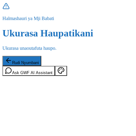
Halmashauri ya Mji Babati
Ukurasa Haupatikani
Ukurasa unaoutafuta haupo.
Rudi Nyumbani
Ask GWF AI Assistant