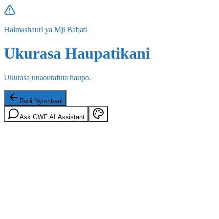
Halmashauri ya Mji Babati
Ukurasa Haupatikani
Ukurasa unaoutafuta haupo.
Rudi Nyumbani
Ask GWF AI Assistant