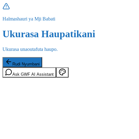
Halmashauri ya Mji Babati
Ukurasa Haupatikani
Ukurasa unaoutafuta haupo.
Rudi Nyumbani
Ask GWF AI Assistant